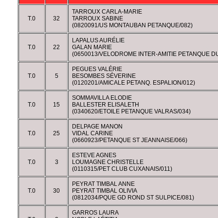
TARROUX CARLA-MARIE
T.0
32
TARROUX SABINE
(0820091/US MONTAUBAN PETANQUE/082)
LAPALUS AURÉLIE
T.0
22
GALAN MARIE
(0650013/VELODROME INTER-AMITIE PETANQUE D
PEGUES VALÉRIE
T.0
5
BESOMBES SÉVERINE
(0120201/AMICALE PETANQ. ESPALION/012)
SOMMAVILLA ELODIE
T.0
15
BALLESTER ELISALETH
(0340620/ETOILE PETANQUE VALRAS/034)
DELPAGE MANON
T.0
25
VIDAL CARINE
(0660923/PETANQUE ST JEANNAISE/066)
ESTEVE AGNES
T.0
3
LOUMAGNE CHRISTELLE
(0110315/PET CLUB CUXANAIS/011)
PEYRAT TIMBAL ANNE
T.0
30
PEYRAT TIMBAL OLIVIA
(0812034/PQUE GD ROND ST SULPICE/081)
GARROS LAURA