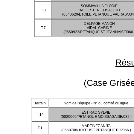
SOMMAVILLA ELODIE
T.3
BALLESTER ELISALETH
(0340620/ETOILE PETANQUE VALRAS/034
DELPAGE MANON
T.7
VIDAL CARINE
(0660923/PETANQUE ST JEANNAISE/066 
Résu
(Case Grisée
Terrain
Nom de l'équipe - N° du comité ou ligue
ESTIRAC SYLVIE
T.14
(0820060/PETANQUE MOISSAGAISE/082 )
MARTINEZ ANITA
T.1
(0660708/JOYEUSE PETANQUE PIA/066 )