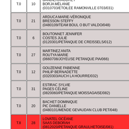
BANDIERA AUDREY
T.0
10
BORJA MÉLANIE
(0310703/ETOILEE RAMONVILLE 0703/031)
ARDUCA MARIE-VÉRONIQUE
T.0
21
BRESSON STEFFY
(0480109/TEAM BOUL O BUT VALDO/048)
BOUTONNET JENNIFER
T.0
6
COSTES JULIE
(0120301/PETANQUE DE CREISSELS/012)
MARTINEZ ANITA
T.0
27
ROUTYA MARIE
(0660708/JOYEUSE PETANQUE PIA/066)
GOUZENNE FABIENNE
T.0
12
PHILIP BERNADETTE
(0320303/AUCH LA HOURRE/032)
ESTIRAC SYLVIE
T.0
31
PAGES CÉLINE
(0820060/PETANQUE MOISSAGAISE/082)
BACHET DOMINIQUE
T.0
20
PIC DANIELLE
(0480101/MENDE GEVAUDAN CLUB PET/048)
LOVATEL OCÉANE
T.8
28
SAAS DEBORAH
(0812020/PETANQUE GRAULHETOISE/081)