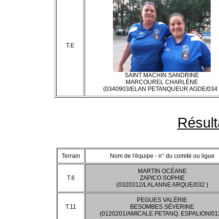
T.E
SAINT MACHIN SANDRINE
MARCOUREL CHARLÈNE
(0340903/ELAN PETANQUEUR AGDE/034 
Résult
Terrain
Nom de l'équipe - n° du comité ou ligue
MARTIN OCÉANE
T.6
ZAPICO SOPHIE
(0320312/LALANNE ARQUE/032 )
PEGUES VALÉRIE
T.11
BESOMBES SÉVERINE
(0120201/AMICALE PETANQ. ESPALION/012