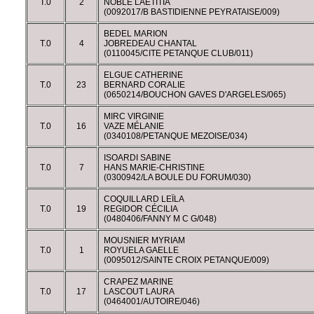
T.0
2
NOBLE LAÉTITIA
(0092017/B BASTIDIENNE PEYRATAISE/009)
BEDEL MARION
T.0
4
JOBREDEAU CHANTAL
(0110045/CITE PETANQUE CLUB/011)
ELGUE CATHERINE
T.0
23
BERNARD CORALIE
(0650214/BOUCHON GAVES D'ARGELES/065)
MIRC VIRGINIE
T.0
16
VAZE MÉLANIE
(0340108/PETANQUE MEZOISE/034)
ISOARDI SABINE
T.0
7
HANS MARIE-CHRISTINE
(0300942/LA BOULE DU FORUM/030)
COQUILLARD LEÏLA
T.0
19
REGIDOR CÉCILIA
(0480406/FANNY M C G/048)
MOUSNIER MYRIAM
T.0
1
ROYUELA GAELLE
(0095012/SAINTE CROIX PETANQUE/009)
CRAPEZ MARINE
T.0
17
LASCOUT LAURA
(0464001/AUTOIRE/046)