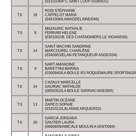
(0310336/P C SAINT LOUP 0336/031)
ROSI STÉPHANIE
T.0
18
CAPPELOT MARIA
(0461006/LAMAGDELAINE/046)
MAZAURIC NATHALIE
T.0
8
FERRARI HELENE
(0301002/B. DES CHATAIGNIERS LE VIGAN/030)
SAINT MACHIN SANDRINE
T.0
14
MARCOUREL CHARLÈNE
(0340903/ELAN PETANQUEUR AGDE/034)
NART AMANDINE
T.0
9
BARETTINI MARINA
(0300940/LA BOULE RS ROQUEMAURE SPORTING/0
CAZAUX MARCELLE
T.0
24
DAURIAC MATHILDE
(0650302/LA BOULE SARRIACAISE/065)
MARTIN OCÉANE
T.0
13
ZAPICO SOPHIE
(0320312/LALANNE ARQUE/032)
GARCIA JORDANA
T.0
26
GAUTIER LAURA
(0660609/AMICALE MOULIN A VENT/066)