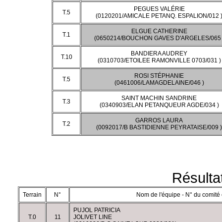
PEGUES VALÉRIE
T.5
(0120201/AMICALE PETANQ. ESPALION/012 
ELGUE CATHERINE
T.1
(0650214/BOUCHON GAVES D'ARGELES/065 
BANDIERA AUDREY
T.10
(0310703/ETOILEE RAMONVILLE 0703/031 )
ROSI STÉPHANIE
T.5
(0461006/LAMAGDELAINE/046 )
SAINT MACHIN SANDRINE
T.3
(0340903/ELAN PETANQUEUR AGDE/034 )
GARROS LAURA
T.2
(0092017/B BASTIDIENNE PEYRATAISE/009 )
Résulta
Terrain
N°
Nom de l'équipe - N° du comité 
PUJOL PATRICIA
T.0
11
JOLIVET LINE