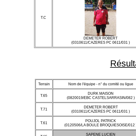
T.C
DEMETER ROBERT
(0310611/CAZERES PC 0611/031 )
Résult
Terrain
Nom de l'équipe - n° du comité ou ligue
DURK MAISON
T.65
(0820019/EBC CASTELSARRASIN/082 )
DEMETER ROBERT
T.71
(0310611/CAZERES PC 0611/031 )
POUJOL PATRICK
T.61
(0120506/LA BOULE BROQUIESOISE/012 
SAPENE LUCIEN