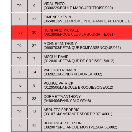
VIDAL ENZO
T.0
9
(0300229/BOULE MARGUERITTOISE/030)
GIMENEZ KÉVIN
T.0
23
(0650013/VELODROME INTER-AMITIE PETANQUE D
REINHARD MICKAEL
T.63
30
(0813009/PQUE CLUB LA BOURIATTE/081)
MONNET ANTHONY
T.0
27
(0660703/PETANQUE BOMPASSENCQUE/066)
AIGOUY DAVID
T.0
7
(0120301/PETANQUE DE CREISSELS/012)
VACCARO ROMAIN
T.0
14
(0320213/GONDRIN LAUREAT/032)
POUJOL PATRICK
T.0
8
(0120506/LA BOULE BROQUIESOISE/012)
DORMETTA ANTHONY
T.0
22
(0480406/FANNY M C G/048)
ABRUZZO FREDERIC
T.0
13
(0310714/CASTANET SPORT P 0714/031)
BOULANGER DELSON
T.0
32
(0820073/PETANQUE MONTPEZATAISE/082)