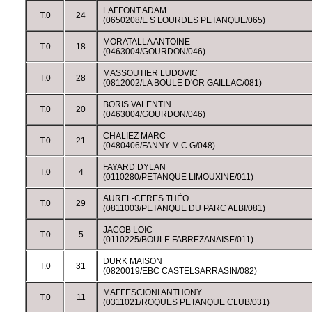
LAFFONT ADAM
T.0
24
(0650208/E S LOURDES PETANQUE/065)
MORATALLA ANTOINE
T.0
18
(0463004/GOURDON/046)
MASSOUTIER LUDOVIC
T.0
28
(0812002/LA BOULE D'OR GAILLAC/081)
BORIS VALENTIN
T.0
20
(0463004/GOURDON/046)
CHALIEZ MARC
T.0
21
(0480406/FANNY M C G/048)
FAYARD DYLAN
T.0
4
(0110280/PETANQUE LIMOUXINE/011)
AUREL-CERES THÉO
T.0
29
(0811003/PETANQUE DU PARC ALBI/081)
JACOB LOIC
T.0
5
(0110225/BOULE FABREZANAISE/011)
DURK MAISON
T.0
31
(0820019/EBC CASTELSARRASIN/082)
MAFFESCIONI ANTHONY
T.0
11
(0311021/ROQUES PETANQUE CLUB/031)