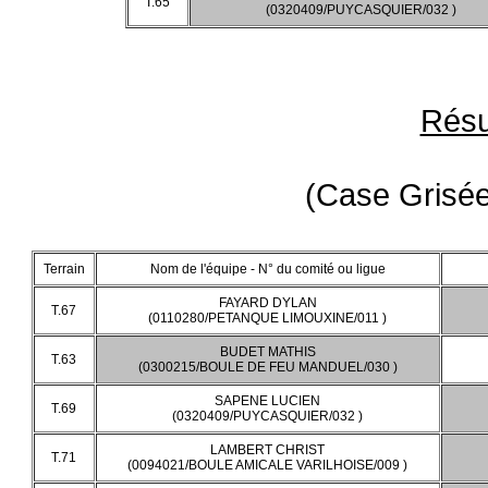
T.65
(0320409/PUYCASQUIER/032 )
Résu
(Case Grisée
Terrain
Nom de l'équipe - N° du comité ou ligue
FAYARD DYLAN
T.67
(0110280/PETANQUE LIMOUXINE/011 )
BUDET MATHIS
T.63
(0300215/BOULE DE FEU MANDUEL/030 )
SAPENE LUCIEN
T.69
(0320409/PUYCASQUIER/032 )
LAMBERT CHRIST
T.71
(0094021/BOULE AMICALE VARILHOISE/009 )