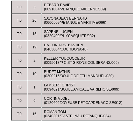
DEBARD DAVID
T.0
3
(0091004/PETANQUE AXEENNE/009)
SAVONA JEAN BERNARD
T.0
26
(0660509/PETANQUE MARITIME/066)
SAPENE LUCIEN
T.0
15
(0320409/PUYCASQUIER/032)
DA CUNHA SÉBASTIEN
T.0
19
(0463004/GOURDON/046)
KELLER YOUCOCOEUR
T.0
2
(0095013/P C ST GIRONS COUSERANS/009)
BUDET MATHIS
T.0
10
(0300215/BOULE DE FEU MANDUEL/030)
LAMBERT CHRIST
T.0
1
(0094021/BOULE AMICALE VARILHOISE/009)
CORTINA JOEL
T.0
6
(0120602/JOYEUSE PET.CAPDENACOISE/012)
ROMAN TOM
T.0
16
(0340301/CASTELNAU PETANQUE/034)