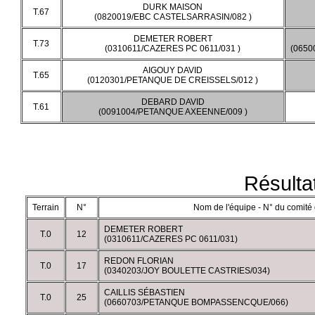
DURK MAISON
T.67
(0820019/EBC CASTELSARRASIN/082 )
DEMETER ROBERT
T.73
(0310611/CAZERES PC 0611/031 )
(0650
AIGOUY DAVID
T.65
(0120301/PETANQUE DE CREISSELS/012 )
DEBARD DAVID
T.61
(0091004/PETANQUE AXEENNE/009 )
Résulta
Terrain
N°
Nom de l'équipe - N° du comité 
DEMETER ROBERT
T.0
12
(0310611/CAZERES PC 0611/031)
REDON FLORIAN
T.0
17
(0340203/JOY BOULETTE CASTRIES/034)
CAILLIS SÉBASTIEN
T.0
25
(0660703/PETANQUE BOMPASSENCQUE/066)