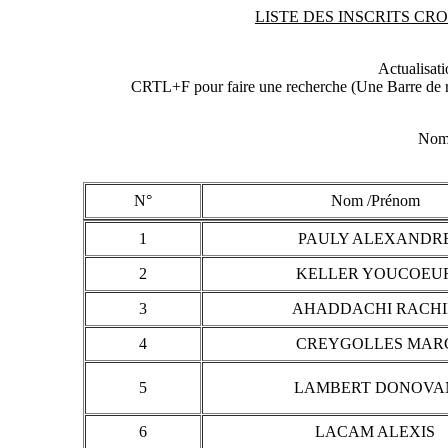
LISTE DES INSCRITS CRO_2
Actualisat
CRTL+F pour faire une recherche (Une Barre de re
Nomb
N°
Nom /Prénom
1
PAULY ALEXANDR
2
KELLER YOUCOEU
3
AHADDACHI RACH
4
CREYGOLLES MAR
5
LAMBERT DONOVA
6
LACAM ALEXIS