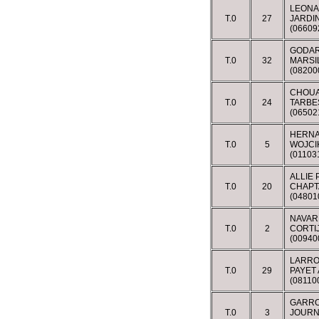
LEONA
T.0
27
JARDI
(06609
GODA
T.0
32
MARSI
(08200
CHOUA
T.0
24
TARBE
(0650
HERNA
T.0
5
WOJCI
(01103
ALLIE 
T.0
20
CHAPT
(04801
NAVAR
T.0
2
CORTI
(00940
LARRO
T.0
29
PAYET
(08110
GARRO
T.0
3
JOURN