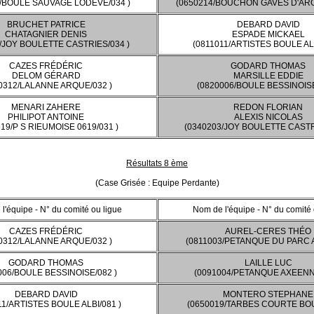
3/BOULE SAUVAGE LODEVE/034 )
(0650214/BOUCHON GAVES D'ARG
BRUCHET PATRICE
DEBARD DAVID
CHATAGNIER DENIS
ESPADE MICKAEL
/JOY BOULETTE CASTRIES/034 )
(0811011/ARTISTES BOULE ALB
CAZES FRÉDÉRIC
GODARD THOMAS
DELOM GÉRARD
MARSILLE EDDIE
0312/LALANNE ARQUE/032 )
(0820006/BOULE BESSINOISE
MENARI ZAHERE
REDON FLORIAN
PHILIPOT ANTOINE
ALEXIS NICOLAS
19/P S RIEUMOISE 0619/031 )
(0340203/JOY BOULETTE CASTR
Résultats 8 ème
(Case Grisée : Equipe Perdante)
l'équipe - N° du comité ou ligue
Nom de l'équipe - N° du comité 
CAZES FRÉDÉRIC
AUREL-CERES THÉO
0312/LALANNE ARQUE/032 )
(0811003/PETANQUE DU PARC A
GODARD THOMAS
LAILLE LUC
006/BOULE BESSINOISE/082 )
(0091004/PETANQUE AXEENNE
DEBARD DAVID
MONTERO STEPHANE
11/ARTISTES BOULE ALBI/081 )
(0650019/TARBES COURTE BOU