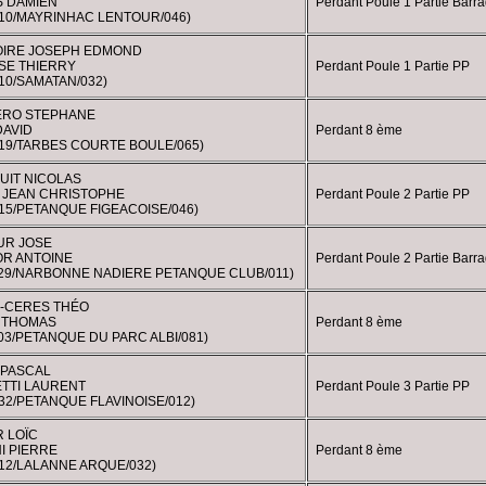
 DAMIEN
Perdant Poule 1 Partie Barr
010/MAYRINHAC LENTOUR/046)
IRE JOSEPH EDMOND
SE THIERRY
Perdant Poule 1 Partie PP
10/SAMATAN/032)
RO STEPHANE
DAVID
Perdant 8 ème
019/TARBES COURTE BOULE/065)
UIT NICOLAS
 JEAN CHRISTOPHE
Perdant Poule 2 Partie PP
15/PETANQUE FIGEACOISE/046)
UR JOSE
R ANTOINE
Perdant Poule 2 Partie Barr
329/NARBONNE NADIERE PETANQUE CLUB/011)
-CERES THÉO
 THOMAS
Perdant 8 ème
03/PETANQUE DU PARC ALBI/081)
 PASCAL
TTI LAURENT
Perdant Poule 3 Partie PP
32/PETANQUE FLAVINOISE/012)
 LOÏC
I PIERRE
Perdant 8 ème
312/LALANNE ARQUE/032)