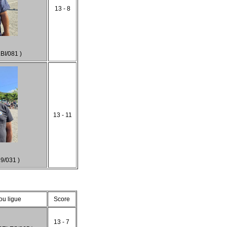
13 - 8
I/081 )
13 - 11
9/031 )
ou ligue
Score
13 - 7