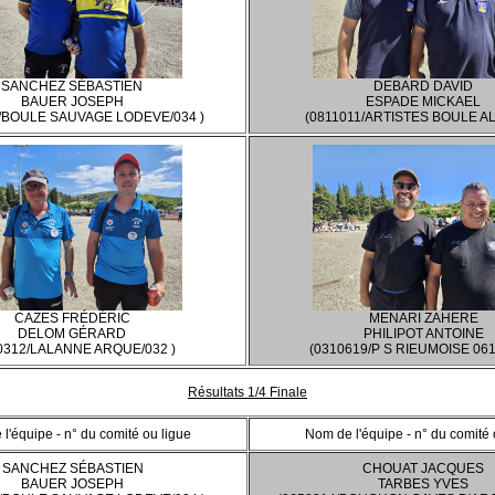
SANCHEZ SÉBASTIEN
DEBARD DAVID
BAUER JOSEPH
ESPADE MICKAEL
/BOULE SAUVAGE LODEVE/034 )
(0811011/ARTISTES BOULE ALB
CAZES FRÉDÉRIC
MENARI ZAHERE
DELOM GÉRARD
PHILIPOT ANTOINE
0312/LALANNE ARQUE/032 )
(0310619/P S RIEUMOISE 061
Résultats 1/4 Finale
l'équipe - n° du comité ou ligue
Nom de l'équipe - n° du comité 
SANCHEZ SÉBASTIEN
CHOUAT JACQUES
BAUER JOSEPH
TARBES YVES