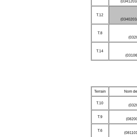
(034120
T.12
(0340203
T.8
(032
T.14
(03106
Terrain
Nom de 
T.10
(032
T.9
(0820
T.6
(08110