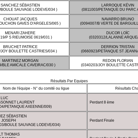
SANCHEZ SÉBASTIEN
LARROQUE KÉVIN
3/BOULE SAUVAGE LODEVE/034 )
(0811003/PETANQUE DU PARC A
CHOUAT JACQUES
NAVARRO BRUNO
BOUCHON GAVES D'ARGELES/065 )
(0094007/B VERTE DE BARGUILL
MENARI ZAHERE
DUCOR LOÏC
19/P S RIEUMOISE 0619/031 )
(0320312/LALANNE ARQUE/
BRUCHET PATRICE
DERRION TRISTAN
/JOY BOULETTE CASTRIES/034 )
(0660923/PETANQUE ST JEANNA
MARTINEZ MORGAN
REDON FLORIAN
9/BLE AMICALE CAVEIRAC/030 )
(0340203/JOY BOULETTE CASTR
Résultats Par Equipes
Nom de l'équipe - N° du comité ou ligue
Résultats Ch
 LUC
SONNET LAURENT
Perdant 8 ème
004/PETANQUE AXEENNE/009)
EZ SÉBASTIEN
 JOSEPH
Perdant Finale
203/BOULE SAUVAGE LODEVE/034)
LT THOMAS