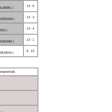
13 - 6
LBI/081 )
13 - 3
ERE/009 )
13 - 4
032 )
13 - 1
ISE/066 )
8 - 13
IES/034 )
ampionnats