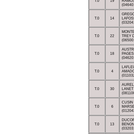
T.0
19
RAMOS
(0464
GREGO
T.0
14
LAFOS
(03204
MONTE
T.0
22
TREY 
(0650
AUSTR
T.0
18
PAGES
(04620
LAFLE
T.0
4
AMADO
(0110
AUREL
T.0
30
LANET
(08110
CUSIN
T.0
6
MARSE
(01204
DUCOR
T.0
13
BENON
(0320