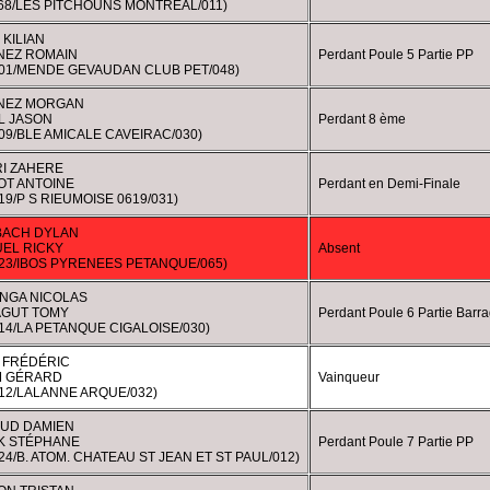
068/LES PITCHOUNS MONTREAL/011)
KILIAN
NEZ ROMAIN
Perdant Poule 5 Partie PP
101/MENDE GEVAUDAN CLUB PET/048)
NEZ MORGAN
L JASON
Perdant 8 ème
09/BLE AMICALE CAVEIRAC/030)
I ZAHERE
OT ANTOINE
Perdant en Demi-Finale
19/P S RIEUMOISE 0619/031)
BACH DYLAN
EL RICKY
Absent
023/IBOS PYRENEES PETANQUE/065)
NGA NICOLAS
GUT TOMY
Perdant Poule 6 Partie Barr
14/LA PETANQUE CIGALOISE/030)
 FRÉDÉRIC
 GÉRARD
Vainqueur
312/LALANNE ARQUE/032)
UD DAMIEN
K STÉPHANE
Perdant Poule 7 Partie PP
24/B. ATOM. CHATEAU ST JEAN ET ST PAUL/012)