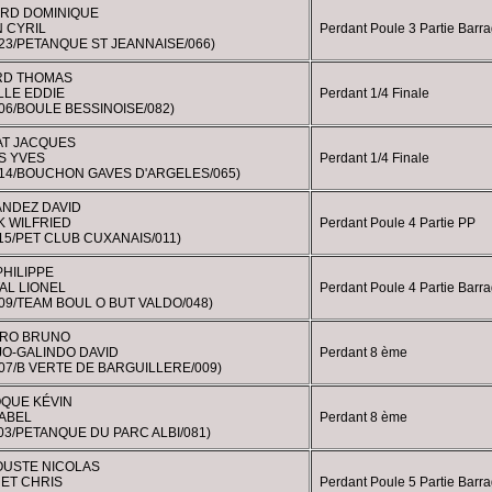
RD DOMINIQUE
N CYRIL
Perdant Poule 3 Partie Barr
23/PETANQUE ST JEANNAISE/066)
RD THOMAS
LLE EDDIE
Perdant 1/4 Finale
06/BOULE BESSINOISE/082)
T JACQUES
S YVES
Perdant 1/4 Finale
214/BOUCHON GAVES D'ARGELES/065)
NDEZ DAVID
K WILFRIED
Perdant Poule 4 Partie PP
15/PET CLUB CUXANAIS/011)
PHILIPPE
AL LIONEL
Perdant Poule 4 Partie Barr
09/TEAM BOUL O BUT VALDO/048)
RO BRUNO
JO-GALINDO DAVID
Perdant 8 ème
07/B VERTE DE BARGUILLERE/009)
QUE KÉVIN
 ABEL
Perdant 8 ème
03/PETANQUE DU PARC ALBI/081)
USTE NICOLAS
ET CHRIS
Perdant Poule 5 Partie Barr