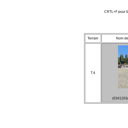
CRTL+F pour fa
Terrain
Nom de 
T.4
(0341203