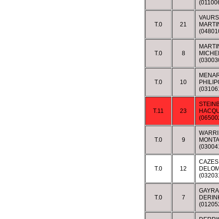
(0110
VAURS 
T.0
21
MARTI
(0480
MARTI
T.0
8
MICHE
(03003
MENAR
T.0
10
PHILIP
(03106
STEIN
T.11
23
HACQU
(0650
WARRI
T.0
9
MONTA
(03004
CAZES
T.0
12
DELOM
(0320
GAYRA
T.0
7
DERIN
(01205