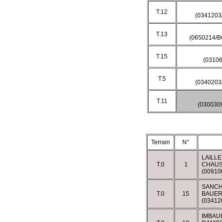
T.12
(034120
T.13
(0650214/
T.15
(03106
T.5
(0340203
T.11
(030030
Terrain
N°
LAILLE
T.0
1
CHAUS
(0091
SANCH
T.0
15
BAUER
(0341
IMBAU