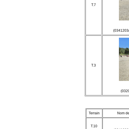
T.7
(0341203
T.3
(032
Terrain
Nom de 
T.10