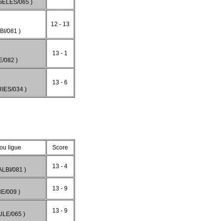
ELES/065 )
12 - 13
I/081 )
13 - 1
/082 )
13 - 6
IES/034 )
ou ligue
Score
13 - 4
LBI/081 )
13 - 9
/009 )
13 - 9
LE/065 )