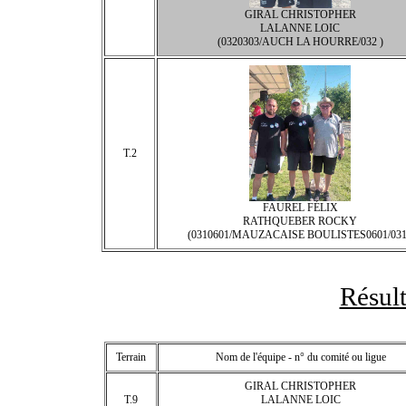
GIRAL CHRISTOPHER
LALANNE LOIC
(0320303/AUCH LA HOURRE/032 )
T.2
FAUREL FÉLIX
RATHQUEBER ROCKY
(0310601/MAUZACAISE BOULISTES0601/031
Résult
Terrain
Nom de l'équipe - n° du comité ou ligue
GIRAL CHRISTOPHER
T.9
LALANNE LOIC