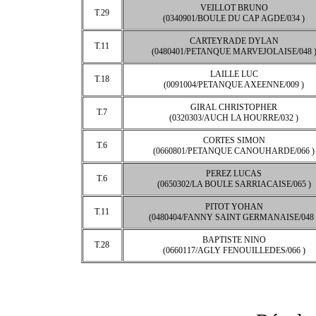
VEILLOT BRUNO
T.29
(0340901/BOULE DU CAP AGDE/034 )
CARTEYRADE DYLAN
T.11
(0480401/PETANQUE MARVEJOLAISE/048 
LAILLE LUC
T.18
(0091004/PETANQUE AXEENNE/009 )
GIRAL CHRISTOPHER
T.7
(0320303/AUCH LA HOURRE/032 )
CORTES SIMON
T.6
(0660801/PETANQUE CANOUHARDE/066 )
PEREZ LUCAS
T.6
(0650302/LA BOULE SARRIACAISE/065 )
PITOT YOHAN
T.11
(0480404/FANNY SAINT GERMANAISE/048 
BAPTISTE NINO
T.28
(0660117/AGLY FENOUILLEDES/066 )