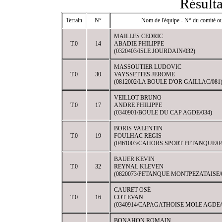
Résulta
Terrain
N°
Nom de l'équipe - N° du comité ou
MAILLES CEDRIC
T.0
14
ABADIE PHILIPPE
(0320403/ISLE JOURDAIN/032)
MASSOUTIER LUDOVIC
T.0
30
VAYSSETTES JEROME
(0812002/LA BOULE D'OR GAILLAC/081
VEILLOT BRUNO
T.0
17
ANDRE PHILIPPE
(0340901/BOULE DU CAP AGDE/034)
BORIS VALENTIN
T.0
19
FOULHAC REGIS
(0461003/CAHORS SPORT PETANQUE/04
BAUER KEVIN
T.0
32
REYNAL KLEVEN
(0820073/PETANQUE MONTPEZATAISE/
CAURET OSÉ
T.0
16
COT EVAN
(0340914/CAPAGATHOISE MOLE AGDE/
BONAHON ROMAIN