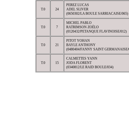
PEREZ LUCAS
T.0
24
ADEL SLIVER
(0650302/LA BOULE SARRIACAISE/065)
MICHEL PABLO
T.0
7
RATRIMSON ZOÈLO
(0120432/PETANQUE FLAVINOISE/012)
PITOT YOHAN
T.0
21
BAYLE ANTHONY
(0480404/FANNY SAINT GERMANAISE/
CALMETTES YANN
T.0
15
JODA FLORENT
(0340812/LE RAID BOULE/034)