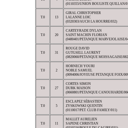
(0110355/UNION BOULISTE QUILLAN/0
GIRAL CHRISTOPHER
T.0
13
LALANNE LOIC
(0320303/AUCH LA HOURRE/032)
CARTEYRADE DYLAN
T.0
20
SAINT MACHIN FLORIAN
(0480401/PETANQUE MARVEJOLAISE/04
ROUGE DAVID
T.0
31
GUTGSELL LAURENT
(0820060/PETANQUE MOISSAGAISE/082
HORNECH YOURI
T.0
2
NOBLE SAMUEL
(0094006/JOYEUSE PETANQUE FOIX/00
CORTES SIMON
T.0
27
DURK MAISON
(0660801/PETANQUE CANOUHARDE/06
ESCLAPEZ SÉBASTIEN
T.0
5
ZYSKOWSKI QUENTIN
(0110017/PET. CLUB FAMILY/011)
MALLET AURELIEN
T.0
11
SAPENE CHRISTIAN
(0310216/BOULE DU CAGIRE/031)