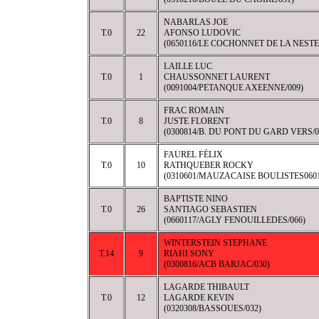
NABARLAS JOE
T.0
22
AFONSO LUDOVIC
(0650116/LE COCHONNET DE LA NESTE/
LAILLE LUC
T.0
1
CHAUSSONNET LAURENT
(0091004/PETANQUE AXEENNE/009)
FRAC ROMAIN
T.0
8
JUSTE FLORENT
(0300814/B. DU PONT DU GARD VERS/0
FAUREL FÉLIX
T.0
10
RATHQUEBER ROCKY
(0310601/MAUZACAISE BOULISTES0601
BAPTISTE NINO
T.0
26
SANTIAGO SEBASTIEN
(0660117/AGLY FENOUILLEDES/066)
WINTERSTEIN STEPHANE
T.14
9
RIAHI SONY
(0300816/ACB BARJAC/030)
LAGARDE THIBAULT
T.0
12
LAGARDE KEVIN
(0320308/BASSOUES/032)