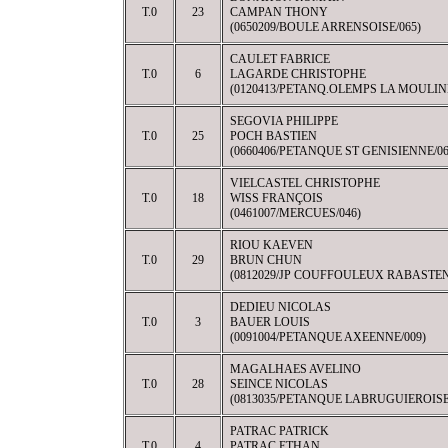
T.0
23
CAMPAN THONY
(0650209/BOULE ARRENSOISE/065)
CAULET FABRICE
T.0
6
LAGARDE CHRISTOPHE
(0120413/PETANQ.OLEMPS LA MOULINE
SEGOVIA PHILIPPE
T.0
25
POCH BASTIEN
(0660406/PETANQUE ST GENISIENNE/06
VIELCASTEL CHRISTOPHE
T.0
18
WISS FRANÇOIS
(0461007/MERCUES/046)
RIOU KAEVEN
T.0
29
BRUN CHUN
(0812029/JP COUFFOULEUX RABASTEN
DEDIEU NICOLAS
T.0
3
BAUER LOUIS
(0091004/PETANQUE AXEENNE/009)
MAGALHAES AVELINO
T.0
28
SEINCE NICOLAS
(0813035/PETANQUE LABRUGUIEROISE
PATRAC PATRICK
T.0
4
PATRAC ETHAN