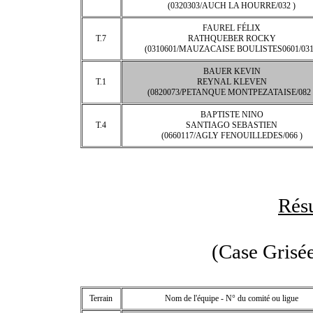
(0320303/AUCH LA HOURRE/032 )
FAUREL FÉLIX
T.7
RATHQUEBER ROCKY
(0310601/MAUZACAISE BOULISTES0601/031
BAUER KEVIN
T.1
REYNAL KLEVEN
(0820073/PETANQUE MONTPEZATAISE/082 
BAPTISTE NINO
T.4
SANTIAGO SEBASTIEN
(0660117/AGLY FENOUILLEDES/066 )
Résu
(Case Grisée
Terrain
Nom de l'équipe - N° du comité ou ligue