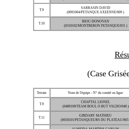
SARRASIN DAVID
T.9
(0091004/PETANQUE AXEENNE/009 )
RIOU DONOVAN
T.10
(0310102/MONTBERON PETANQUE/031 )
Résu
(Case Grisée
Terrain
Nom de l'équipe - N° du comité ou ligue
CHAPTAL LIONEL
T.9
(0480109/TEAM BOUL O BUT VALDO/048 )
GIRDARY MATHIEU
T.11
(0650101/PETANQUEURS DU PLATEAU/065 