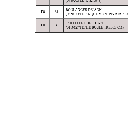
(0480203/LE NARY/048)
BOULANGER DELSON
T.0
31
(0820073/PETANQUE MONTPEZATAISE/
TAILLEFER CHRISTIAN
T.0
4
(0110127/PETITE BOULE TREBES/011)