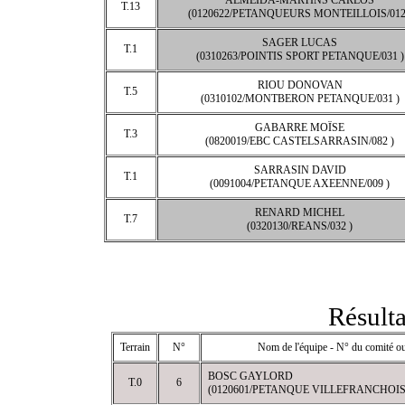
ALMEIDA-MARTINS CARLOS
T.13
(0120622/PETANQUEURS MONTEILLOIS/012
SAGER LUCAS
T.1
(0310263/POINTIS SPORT PETANQUE/031 )
RIOU DONOVAN
T.5
(0310102/MONTBERON PETANQUE/031 )
GABARRE MOÏSE
T.3
(0820019/EBC CASTELSARRASIN/082 )
SARRASIN DAVID
T.1
(0091004/PETANQUE AXEENNE/009 )
RENARD MICHEL
T.7
(0320130/REANS/032 )
Résulta
Terrain
N°
Nom de l'équipe - N° du comité ou
BOSC GAYLORD
T.0
6
(0120601/PETANQUE VILLEFRANCHOISE