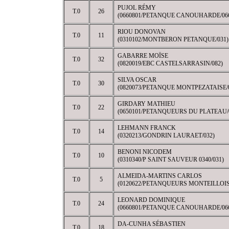
PUJOL RÉMY
T.0
26
(0660801/PETANQUE CANOUHARDE/06
RIOU DONOVAN
T.0
11
(0310102/MONTBERON PETANQUE/031)
GABARRE MOÏSE
T.0
32
(0820019/EBC CASTELSARRASIN/082)
SILVA OSCAR
T.0
30
(0820073/PETANQUE MONTPEZATAISE/
GIRDARY MATHIEU
T.0
22
(0650101/PETANQUEURS DU PLATEAU/
LEHMANN FRANCK
T.0
14
(0320213/GONDRIN LAURAET/032)
BENONI NICODEM
T.0
10
(0310340/P SAINT SAUVEUR 0340/031)
ALMEIDA-MARTINS CARLOS
T.0
5
(0120622/PETANQUEURS MONTEILLOIS
LEONARD DOMINIQUE
T.0
24
(0660801/PETANQUE CANOUHARDE/06
DA-CUNHA SÉBASTIEN
T.0
18