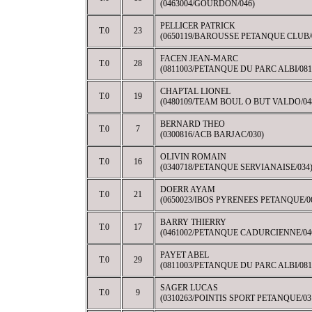
(0463004/GOURDON/046)
PELLICER PATRICK
T.0
23
(0650119/BAROUSSE PETANQUE CLUB/
FACEN JEAN-MARC
T.0
28
(0811003/PETANQUE DU PARC ALBI/081
CHAPTAL LIONEL
T.0
19
(0480109/TEAM BOUL O BUT VALDO/04
BERNARD THEO
T.0
7
(0300816/ACB BARJAC/030)
OLIVIN ROMAIN
T.0
16
(0340718/PETANQUE SERVIANAISE/034
DOERR AYAM
T.0
21
(0650023/IBOS PYRENEES PETANQUE/0
BARRY THIERRY
T.0
17
(0461002/PETANQUE CADURCIENNE/04
PAYET ABEL
T.0
29
(0811003/PETANQUE DU PARC ALBI/081
SAGER LUCAS
T.0
9
(0310263/POINTIS SPORT PETANQUE/03