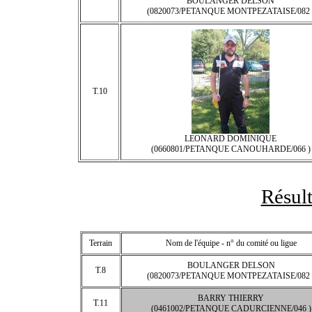
BOULANGER DELSON
(0820073/PETANQUE MONTPEZATAISE/082 
T.10
LEONARD DOMINIQUE
(0660801/PETANQUE CANOUHARDE/066 )
Résult
Terrain
Nom de l'équipe - n° du comité ou ligue
BOULANGER DELSON
T.8
(0820073/PETANQUE MONTPEZATAISE/082 
BARRY THIERRY
T.11
(0461002/PETANQUE CADURCIENNE/046 )