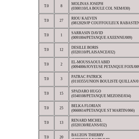
MOLINAS JOSEPH
T.0
8
(0300110/LA BOULE COL NEM/030)
RIOU KAEVEN
T.0
27
(0812029/JP COUFFOULEUX RABASTEN
SARRASIN DAVID
T.0
1
(0091004/PETANQUE AXEENNE/009)
DESILLE BORIS
T.0
12
(0320110/PLAISANCE/032)
EL-MOUSSAOUI ABID
T.0
2
(0094006/JOYEUSE PETANQUE FOIX/00
PATRAC PATRICK
T.0
3
(0110355/UNION BOULISTE QUILLAN/0
SPADARO HUGO
T.0
15
(0340108/PETANQUE MEZOISE/034)
BELKA FLORIAN
T.0
25
(0660614/PETANQUE ST MARTIN/066)
RENARD MICHEL
T.0
13
(0320130/REANS/032)
BAUZON THIERRY
T.0
20