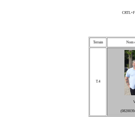
CRTL+F p
Terrain
Nom de
T.4
(082003