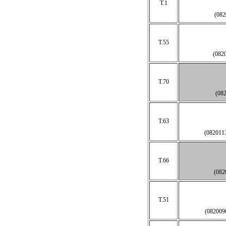
T.1
(08
T.55
(082
T.70
(08
T.63
(08201
T.66
(08
T.51
(08200