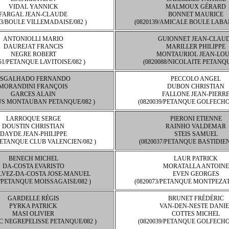
VIDAL YANNICK
MALMOUX GÉRARD
FARGAL JEAN-CLAUDE
BONNET MAURICE
03/BOULE VILLEMADAISE/082 )
(0820139/AMICALE BOULE LABAR
ANTONIOLLI MARIO
GUIONNET JEAN-CLAU
DAUREJAT FRANCIS
MARILLER PHILIPPE
NEGRE ROBERT
MONTAURIOL JEAN-LOU
051/PETANQUE LAVITOISE/082 )
(0820088/NICOLAITE PETANQU
ESGALHADO FERNANDO
PECCOLO ANGEL
MORANDINI FRANÇOIS
DUBON CHRISTIAN
GARCES ALAIN
FALLONE JEAN-PIERR
/US MONTAUBAN PETANQUE/082 )
(0820039/PETANQUE GOLFECHOI
LARROQUE SERGE
PIERONI ETIENNE
DOUSTIN CHRISTIAN
RAINHO VALDEMAR
DAYDE JEAN-PHILIPPE
STEIS SAMUEL
/PETANQUE CLUB VALENCIEN/082 )
(0820037/PETANQUE BASTIDIEN
BENECH MICHEL
LAUR PATRICK
DA-COSTA EVARISTO
MORATALLA ANTOINE
VEZ-DA-COSTA JOSE-MANUEL
EVEN GEORGES
0/PETANQUE MOISSAGAISE/082 )
(0820073/PETANQUE MONTPEZATA
GARDELLE RÉGIS
BRUNET FRÉDÉRIC
PYRKA PATRICK
VAN-DEN-NESTE DANIE
MASI OLIVIER
COTTES MICHEL
SC NEGREPELISSE PETANQUE/082 )
(0820039/PETANQUE GOLFECHOI