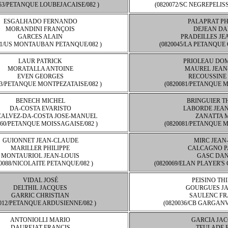
053/PETANQUE LOUBEJACAISE/082 )
(0820072/SC NEGREPELIS
ESGALHADO FERNANDO
PALAPRAT PH
MORANDINI FRANÇOIS
DEJEAN DA
GARCES ALAIN
PRADEILLES J
91/US MONTAUBAN PETANQUE/082 )
(0820045/LA PETANQUE 
LAUR PATRICK
PRIOLEAU DO
MORATALLA ANTOINE
MAUREL JEAN
EVEN GEORGES
RECOUSSINE
73/PETANQUE MONTPEZATAISE/082 )
(0820081/PETANQUE M
BENECH MICHEL
BRINGUIER T
DA-COSTA EVARISTO
LABORDE JEAN
ALVEZ-DA-COSTA JOSE-MANUEL
ZANATTA 
060/PETANQUE MOISSAGAISE/082 )
(0820081/PETANQUE M
GUIONNET JEAN-CLAUDE
MIRC JEAN
MARILLER PHILIPPE
CALCAGNO P
MONTAURIOL JEAN-LOUIS
GASC DAN
20088/NICOLAITE PETANQUE/082 )
(0820069/ELAN PLAYER'S
VIDAL JOSÉ
PEISINO TH
DELTHIL JACQUES
GOURGUES J
GARRIC CHRISTIAN
SAULENC FR
0012/PETANQUE ARDUSIENNE/082 )
(0820036/CB GARGANV
ANTONIOLLI MARIO
GARCIA JA
DAUREJAT FRANCIS
TEULADE 