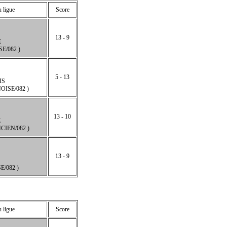
u ligue
Score
13 - 9
E
E/082 )
5 - 13
IS
ISE/082 )
13 - 10
E
IEN/082 )
13 - 9
/082 )
u ligue
Score