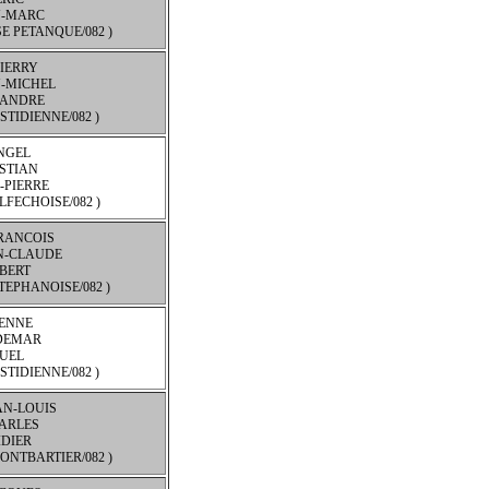
N-MARC
SE PETANQUE/082 )
IERRY
N-MICHEL
ANDRE
STIDIENNE/082 )
NGEL
STIAN
-PIERRE
LFECHOISE/082 )
FRANCOIS
N-CLAUDE
BERT
TEPHANOISE/082 )
IENNE
DEMAR
MUEL
STIDIENNE/082 )
AN-LOUIS
ARLES
IDIER
ONTBARTIER/082 )