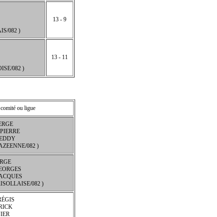
13 - 9
S/082 )
13 - 11
SE/082 )
 comité ou ligue
ERGE
PIERRE
REDDY
AZEENNE/082 )
ERGE
EORGES
ACQUES
ISOLLAISE/082 )
RÉGIS
RICK
IER