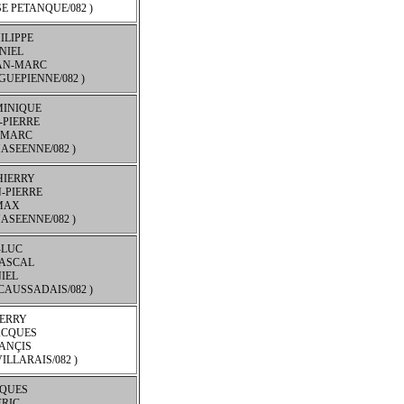
SE PETANQUE/082 )
ILIPPE
NIEL
EAN-MARC
GUEPIENNE/082 )
MINIQUE
-PIERRE
 MARC
ASEENNE/082 )
HIERRY
-PIERRE
MAX
ASEENNE/082 )
-LUC
ASCAL
IEL
 CAUSSADAIS/082 )
IERRY
ACQUES
ANÇIS
ILLARAIS/082 )
CQUES
ERIC