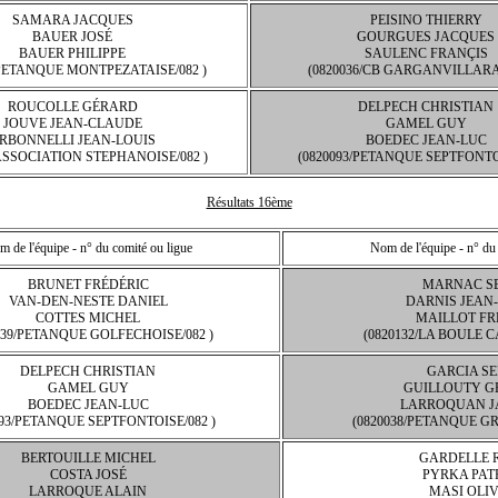
SAMARA JACQUES
PEISINO THIERRY
BAUER JOSÉ
GOURGUES JACQUES
BAUER PHILIPPE
SAULENC FRANÇIS
/PETANQUE MONTPEZATAISE/082 )
(0820036/CB GARGANVILLARAI
ROUCOLLE GÉRARD
DELPECH CHRISTIAN
JOUVE JEAN-CLAUDE
GAMEL GUY
RBONNELLI JEAN-LOUIS
BOEDEC JEAN-LUC
/ASSOCIATION STEPHANOISE/082 )
(0820093/PETANQUE SEPTFONTOI
Résultats 16ème
 de l'équipe - n° du comité ou ligue
Nom de l'équipe - n° du
BRUNET FRÉDÉRIC
MARNAC S
VAN-DEN-NESTE DANIEL
DARNIS JEAN-
COTTES MICHEL
MAILLOT F
039/PETANQUE GOLFECHOISE/082 )
(0820132/LA BOULE C
DELPECH CHRISTIAN
GARCIA S
GAMEL GUY
GUILLOUTY G
BOEDEC JEAN-LUC
LARROQUAN J
093/PETANQUE SEPTFONTOISE/082 )
(0820038/PETANQUE GR
BERTOUILLE MICHEL
GARDELLE 
COSTA JOSÉ
PYRKA PAT
LARROQUE ALAIN
MASI OLIV