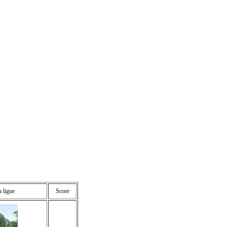
u ligue
Score