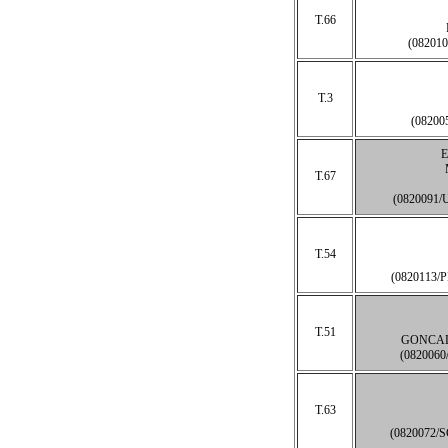
T.66
(08201
T.3
(0820
T.67
(0820091
T.54
(0820113
T.51
GONCAL
(082006
T.63
(0820072/