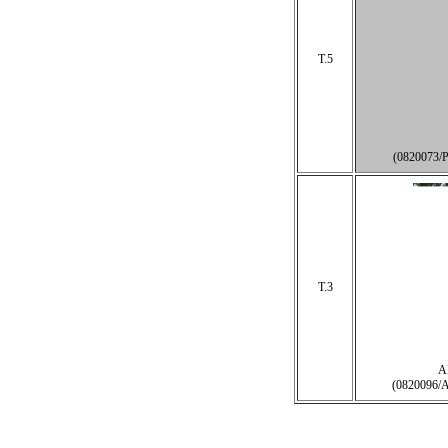
T.5
(0820073
T.3
A
(0820096