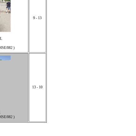
9 - 13
L
SE/082 )
13 - 10
E
SE/082 )