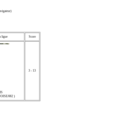
vigateur)
u ligue
Score
3 - 13
IS
ISE/082 )