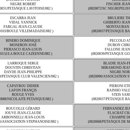
NEGRE ROBERT
FISCHER JEA
20051/PETANQUE LAVITOISE/082 )
(0820072/SC NEGREPELIS
ESCARRA JEAN
BRULIERE TH
VIDAL YANNICK
GHIBERTO JEA
FARGAL JEAN-CLAUDE
MONTAUBAN 
0103/BOULE VILLEMADAISE/082 )
(0820037/PETANQUE BA
RINERO DOMINIQUE
PECCOLO A
MONERON JOSÉ
DUBON CHRI
PIERASCO JEAN-LOUIS
FALLONE JEAN
20132/LA BOULE CAZEENNE/082 )
(0820039/PETANQUE GO
LARROQUE SERGE
BLADIE JEAN-
DOUSTIN CHRISTIAN
MIRAMOND JEA
DAYDE JEAN-PHILIPPE
NEGRE NOR
13/PETANQUE CLUB VALENCIEN/082 )
(0820096/ASSOCIATION S
CAPAYROU DIDIER
PIERONI ET
LAFON FRANÇIS
RAINHO VAL
ROUGE YVES
STEIS SA
20088/NICOLAITE PETANQUE/082 )
(0820037/PETANQUE BA
ROUCOLLE GÉRARD
FERNANDEZ JE
JOUVE JEAN-CLAUDE
FLACHAT CH
ARBONNELLI JEAN-LOUIS
CHAMPIE D
96/ASSOCIATION STEPHANOISE/082 )
(0820068/PETANQUE DE M