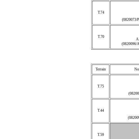
T.74
(0820073
T.70
A
(0820096
Terrain
Nom
T.75
(0820
T.44
(0820
T.59