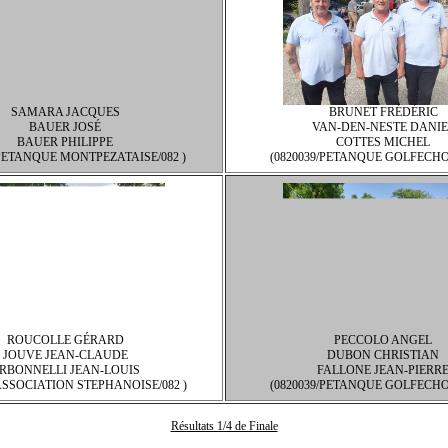
SAMARA JACQUES
BRUNET FRÉDÉRIC
BAUER JOSÉ
VAN-DEN-NESTE DANIE
BAUER PHILIPPE
COTTES MICHEL
/PETANQUE MONTPEZATAISE/082 )
(0820039/PETANQUE GOLFECHOI
ROUCOLLE GÉRARD
PECCOLO ANGEL
JOUVE JEAN-CLAUDE
DUBON CHRISTIAN
RBONNELLI JEAN-LOUIS
FALLONE JEAN-PIERR
/ASSOCIATION STEPHANOISE/082 )
(0820039/PETANQUE GOLFECHOI
Résultats 1/4 de Finale