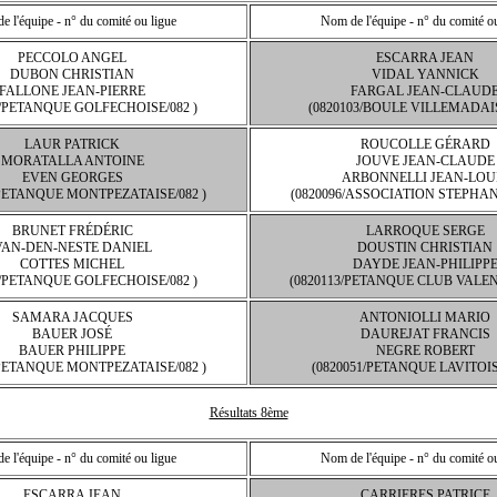
 l'équipe - n° du comité ou ligue
Nom de l'équipe - n° du comité o
PECCOLO ANGEL
ESCARRA JEAN
DUBON CHRISTIAN
VIDAL YANNICK
FALLONE JEAN-PIERRE
FARGAL JEAN-CLAUD
9/PETANQUE GOLFECHOISE/082 )
(0820103/BOULE VILLEMADAIS
LAUR PATRICK
ROUCOLLE GÉRARD
MORATALLA ANTOINE
JOUVE JEAN-CLAUDE
EVEN GEORGES
ARBONNELLI JEAN-LOU
/PETANQUE MONTPEZATAISE/082 )
(0820096/ASSOCIATION STEPHANO
BRUNET FRÉDÉRIC
LARROQUE SERGE
VAN-DEN-NESTE DANIEL
DOUSTIN CHRISTIAN
COTTES MICHEL
DAYDE JEAN-PHILIPP
9/PETANQUE GOLFECHOISE/082 )
(0820113/PETANQUE CLUB VALENC
SAMARA JACQUES
ANTONIOLLI MARIO
BAUER JOSÉ
DAUREJAT FRANCIS
BAUER PHILIPPE
NEGRE ROBERT
/PETANQUE MONTPEZATAISE/082 )
(0820051/PETANQUE LAVITOISE
Résultats 8ème
 l'équipe - n° du comité ou ligue
Nom de l'équipe - n° du comité o
ESCARRA JEAN
CARRIERES PATRICE