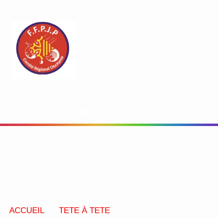
Menu
ACCUEIL
TETE À TETE