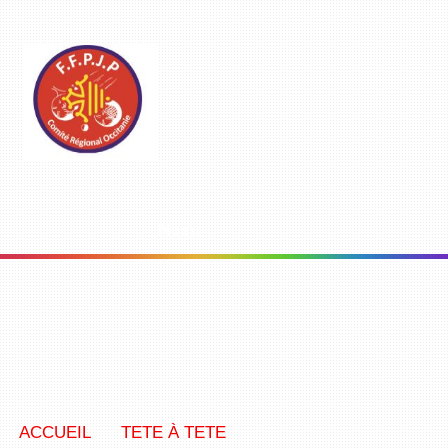
Menu
ACCUEIL
TETE À TETE